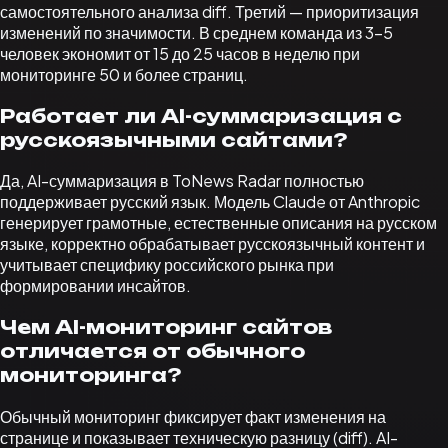
самостоятельного анализа diff. Третий — приоритизация
изменений по значимости. В среднем команда из 3–5
человек экономит от 15 до 25 часов в неделю при
мониторинге 50 и более страниц.
Работает ли AI-суммаризация с
русскоязычными сайтами?
Да, AI-суммаризация в ToNews Radar полностью
поддерживает русский язык. Модель Claude от Anthropic
генерирует грамотные, естественные описания на русском
языке, корректно обрабатывает русскоязычный контент и
учитывает специфику российского рынка при
формировании инсайтов.
Чем AI-мониторинг сайтов
отличается от обычного
мониторинга?
Обычный мониторинг фиксирует факт изменения на
странице и показывает техническую разницу (diff). AI-