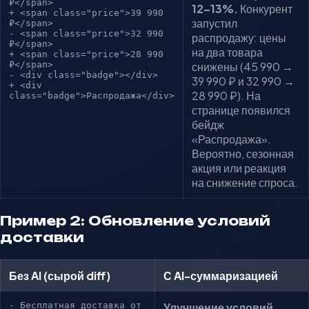
₽</span>
12–13%.
Конкурент
+ <span class="price">39 990
запустил
₽</span>
- <span class="price">32 990
распродажу: цены
₽</span>
на два товара
+ <span class="price">28 990
₽</span>
снижены (45 990 →
- <div class="badge"></div>
39 990 ₽ и 32 990 →
+ <div
28 990 ₽). На
class="badge">Распродажа</div>
странице появился
бейдж
«Распродажа».
Вероятно, сезонная
акция или реакция
на снижение спроса.
Пример 2: Обновление условий
доставки
Без AI (сырой diff)
С AI-суммаризацией
- Бесплатная доставка от
Улучшение условий