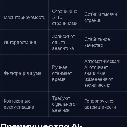
Ограничена
Сотни и тысячи
Масштабируемость
5–10
страниц
страницами
Зависит от
Стабильное
Интерпретация
опыта
качество
аналитика
Автоматическая:
Ручная,
AI отличает
Фильтрация шума
отнимает
значимые
время
изменения от
технических
Требуют
Контекстные
Генерируются
отдельного
рекомендации
автоматически
анализа
Преимущества AI-