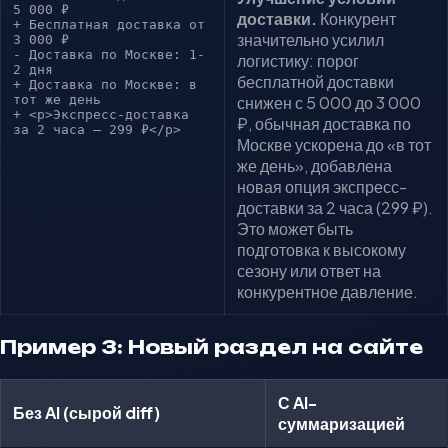
5 000 ₽
доставки.
Конкурент
+ Бесплатная доставка от
значительно усилил
3 000 ₽
- Доставка по Москве: 1-
логистику: порог
2 дня
бесплатной доставки
+ Доставка по Москве: в
тот же день
снижен с 5 000 до 3 000
+ <p>Экспресс-доставка
₽, обычная доставка по
за 2 часа — 299 ₽</p>
Москве ускорена до «в тот
же день», добавлена
новая опция экспресс-
доставки за 2 часа (299 ₽).
Это может быть
подготовка к высокому
сезону или ответ на
конкурентное давление.
Пример 3: Новый раздел на сайте
С AI-
Без AI (сырой diff)
суммаризацией