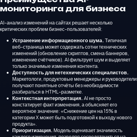
мониторинга для бизнеса
AI-анализ изменений на сайтах решает несколько
критических проблем бизнес-пользователей:
Устранение информационного шума.
Типичная
веб-страница может содержать сотни технических
изменений (обновление скриптов, смена баннеров,
изменение счётчиков). AI фильтрует шум и выделяет
только значимые изменения контента.
Доступность для нетехнических специалистов.
Маркетологи, продуктовые менеджеры и руководители
получают понятные отчёты без необходимости
разбираться в HTML-разметке.
Контекстная интерпретация.
AI не просто
констатирует факт изменения, а объясняет его
вероятное значение: «Снижение цен на 15% в
категории X может быть подготовкой к выходу нового
продукта».
Приоритизация.
Модель оценивает значимость
каждого изменения, позволяя сосредоточиться на