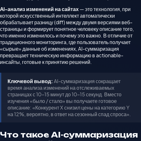
AI-анализ изменений на сайтах
— это технология, при
которой искусственный интеллект автоматически
обрабатывает разницу (diff) между двумя версиями веб-
страницы и формирует понятное человеку описание того,
что именно изменилось и почему это важно. В отличие от
традиционного мониторинга, где пользователь получает
«сырые» данные об изменениях, AI-суммаризация
превращает техническую информацию в actionable-
инсайты, готовые к принятию решений.
Ключевой вывод:
AI-суммаризация сокращает
время анализа изменений на отслеживаемых
страницах с 10–15 минут до 10–15 секунд. Вместо
изучения «было / стало» вы получаете готовое
описание: «Конкурент X снизил цены на категорию Y
на 12%, вероятно, в ответ на сезонный спад спроса».
Что такое AI-суммаризация