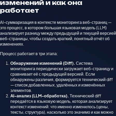
изменений и как она
работает
AI-суммаризация в контексте мониторинга веб-страниц —
это процесс, в котором большая языковая модель (LLM)
анализирует разницу между предыдущей и текущей версией
веб-страницы, чтобы создать краткий, понятный отчёт об
изменениях.
Процесс работает в три этапа:
Обнаружение изменений (Diff).
Система
мониторинга периодически загружает веб-страницу и
сравнивает её с предыдущей версией. Если
обнаружены различия, формируется технический diff
— список добавленных, удалённых и изменённых
элементов.
AI-анализ (LLM-обработка).
Технический diff
передаётся в языковую модель, которая анализирует
контекст изменений: что именно изменилось (цены,
тексты, структура), насколько это значимо и как можно