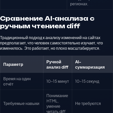
регионах.
Сравнение AI-анализа с
ручным чтением diff
Традиционный подход к анализу изменений на сайтах
предполагает, что человек самостоятельно изучает, что
изменилось. Это работает, но плохо масштабируется.
Ручной
AI-
Параметр
анализ diff
суммаризация
Время на один
10–15 минут
10–15 секунд
отчёт
Понимание
HTML,
Требуемые навыки
Не требуются
умение
читать diff