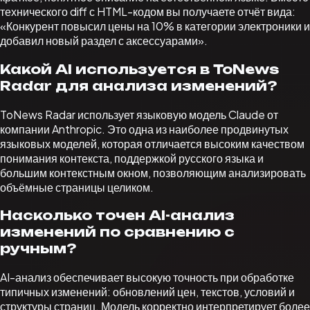
технического diff с HTML-кодом вы получаете отчёт вида:
«Конкурент повысил цены на 10% в категории электроники и
добавил новый раздел с аксессуарами».
Какой AI используется в ToNews
Radar для анализа изменений?
ToNews Radar использует языковую модель Claude от
компании Anthropic. Это одна из наиболее продвинутых
языковых моделей, которая отличается высоким качеством
понимания контекста, поддержкой русского языка и
большим контекстным окном, позволяющим анализировать
объёмные страницы целиком.
Насколько точен AI-анализ
изменений по сравнению с
ручным?
AI-анализ обеспечивает высокую точность при обработке
типичных изменений: обновлений цен, текстов, условий и
структуры страниц. Модель корректно интерпретирует более